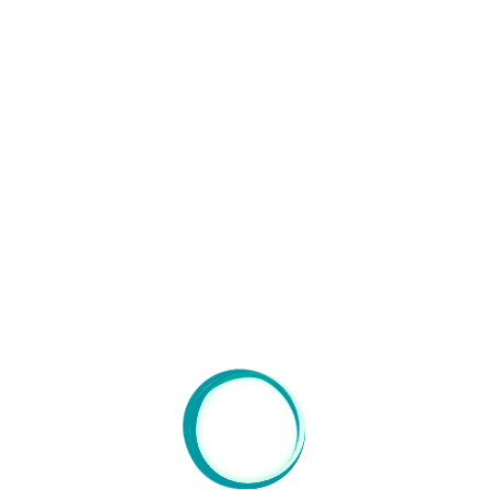
FORMATION
|
11 Juin 2025
Cinquième atelier de formation – «
Picasso à la croisée des regards »